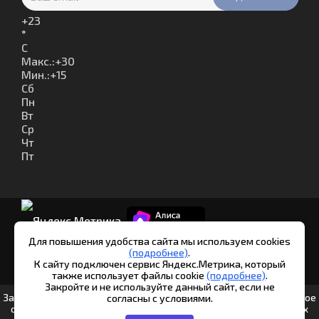
+
23
°
C
Макс.:
+
30
Мин.:
+
15
Сб
Пн
Вт
Ср
Чт
Пт
Для повышения удобства сайта мы используем cookies
(подробнее)
.
К сайту подключен сервис Яндекс.Метрика, который
© Шипуново инфо. 2013-2026
также использует файлы cookie
(подробнее)
.
Закройте и не используйте данный сайт, если не
Заполняя любые формы на данном сайте вы подтверждаете свое
согласны с условиями.
совершеннолетие и соглашаетесь на обработку персональных