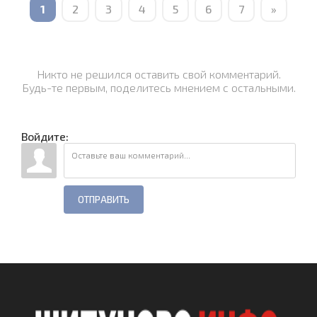
1
2
3
4
5
6
7
»
Никто не решился оставить свой комментарий.
Будь-те первым, поделитесь мнением с остальными.
Войдите:
ОТПРАВИТЬ