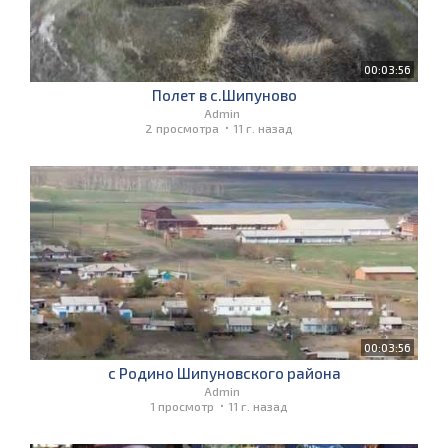
00:03:56
Полет в с.Шипуново
Admin
2 просмотра
11 г. назад
00:03:56
с Родино Шипуновского района
Admin
1 просмотр
11 г. назад