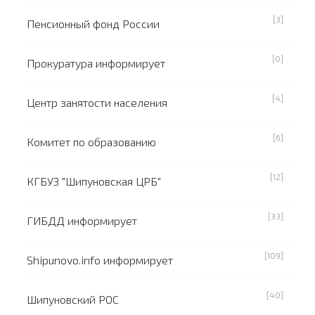
[3]
Пенсионный фонд России
[0]
Прокуратура информирует
[4]
Центр занятости населения
[6]
Комитет по образованию
[12]
КГБУЗ "Шипуновская ЦРБ"
[33]
ГИБДД информирует
[109]
Shipunovo.info информирует
[40]
Шипуновский РОС