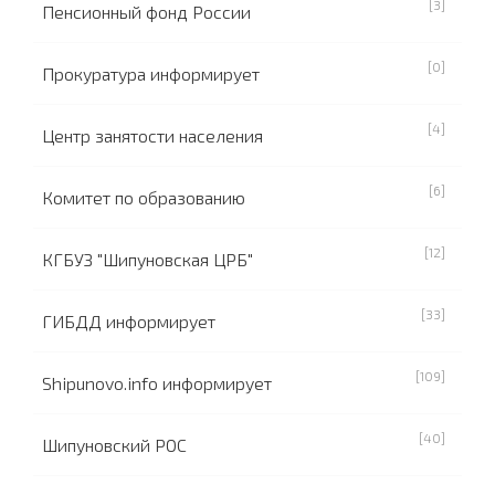
[3]
Пенсионный фонд России
[0]
Прокуратура информирует
[4]
Центр занятости населения
[6]
Комитет по образованию
[12]
КГБУЗ "Шипуновская ЦРБ"
[33]
ГИБДД информирует
[109]
Shipunovo.info информирует
[40]
Шипуновский РОС