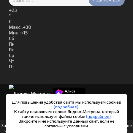
+
23
°
C
Макс.:
+
30
Мин.:
+
15
Сб
Пн
Вт
Ср
Чт
Пт
Для повышения удобства сайта мы используем cookies
(подробнее)
.
К сайту подключен сервис Яндекс.Метрика, который
© Шипуново инфо. 2013-2026
также использует файлы cookie
(подробнее)
.
Закройте и не используйте данный сайт, если не
Заполняя любые формы на данном сайте вы подтверждаете свое
согласны с условиями.
совершеннолетие и соглашаетесь на обработку персональных