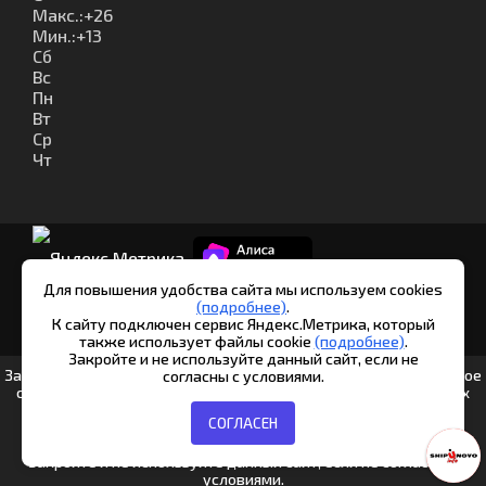
Макс.:
+
26
Мин.:
+
13
Сб
Вс
Пн
Вт
Ср
Чт
Для повышения удобства сайта мы используем cookies
(подробнее)
.
К сайту подключен сервис Яндекс.Метрика, который
© Шипуново инфо. 2013-2026
также использует файлы cookie
(подробнее)
.
Закройте и не используйте данный сайт, если не
Заполняя любые формы на данном сайте вы подтверждаете свое
согласны с условиями.
совершеннолетие и соглашаетесь на обработку персональных
данных в соответствии с
Условиями.
СОГЛАСЕН
Согласие на обработку данных Яндекс.Метрика
|
Политика
обработки персональных данных
Закройте и не используйте данный сайт, если не согласны с
условиями.