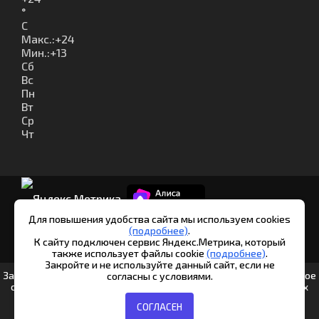
°
C
Макс.:
+
24
Мин.:
+
13
Сб
Вс
Пн
Вт
Ср
Чт
Для повышения удобства сайта мы используем cookies
(подробнее)
.
К сайту подключен сервис Яндекс.Метрика, который
© Шипуново инфо. 2013-2026
также использует файлы cookie
(подробнее)
.
Закройте и не используйте данный сайт, если не
Заполняя любые формы на данном сайте вы подтверждаете свое
согласны с условиями.
совершеннолетие и соглашаетесь на обработку персональных
данных в соответствии с
Условиями.
СОГЛАСЕН
Согласие на обработку данных Яндекс.Метрика
|
Политика