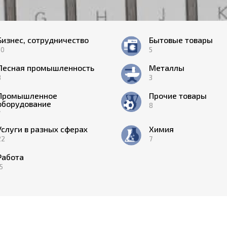
Бизнес, сотрудничество
Бытовые товары
30
5
Лесная промышленность
Металлы
8
3
Промышленное
Прочие товары
оборудование
8
7
Услуги в разных сферах
Химия
22
7
Работа
5