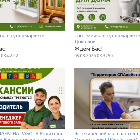
на в супермаркете
Сантехника в супермаркет
Домовой
ас!
Ждём Вас!
 03.42.22
05.08.2026 03.37.50
АЕМ НА РАБОТУ Водителя
Эстетический массаж тела 
и В и менеджера торгового
"Территории СПАкойствия"