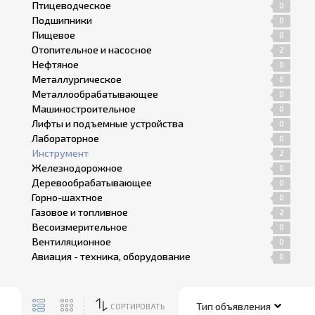
Птицеводческое
0
Подшипники
0
Пищевое
0
Отопительное и насосное
2
Нефтяное
0
Металлургическое
0
Металлообрабатывающее
0
Машиностроительное
0
Лифты и подъемные устройства
0
Лабораторное
0
Инструмент
2
Железнодорожное
0
Деревообрабатывающее
0
Горно-шахтное
0
Газовое и топливное
2
Весоизмерительное
0
Вентиляционное
0
Авиация - техника, оборудование
0
СОРТИРОВАТЬ