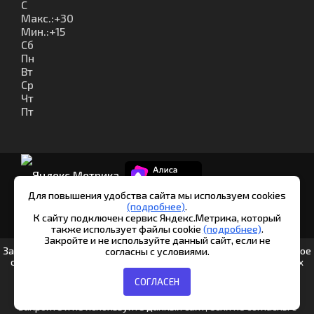
C
Макс.:
+
30
Мин.:
+
15
Сб
Пн
Вт
Ср
Чт
Пт
Для повышения удобства сайта мы используем cookies
(подробнее)
.
К сайту подключен сервис Яндекс.Метрика, который
© Шипуново инфо. 2013-2026
также использует файлы cookie
(подробнее)
.
Закройте и не используйте данный сайт, если не
Заполняя любые формы на данном сайте вы подтверждаете свое
согласны с условиями.
совершеннолетие и соглашаетесь на обработку персональных
данных в соответствии с
Условиями.
СОГЛАСЕН
Согласие на обработку данных Яндекс.Метрика
|
Политика
обработки персональных данных
Закройте и не используйте данный сайт, если не согласны с