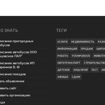
О ЗНАТЬ
ТЕГИ
писание пригородных
УСЛУГИ
НЕДВИЖИМОСТЬ
РАЗН
обусов
ИНФОРМАЦИЯ
ПРОДАМ
ШИПУ
писание автобусов ООО
бцовское ПАП"
РАБОТА
TVSHIPUNOVO
ЖИВОТ
писание автобусов ИП
АВТОТРАНСПОРТ
СТРОИТЕЛЬСТВ
аренков В. Ф
ДЕТСКОЕ
НАШ КРАЙ
ТЕСТ
М
писание поездов
АФИША
СДАМ
ать объявление
авить сайт
авить организацию
ода