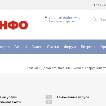
Главна
Личный кабинет
Вход и регистрация
лерея
Афиша
Видео
Статьи
Форум
Витрина
Ор
Главная
»
Доска объявлений
»
Бизнес, сотрудничес
вые услуги
Таможенные услуги
21
взаимозачеты
0