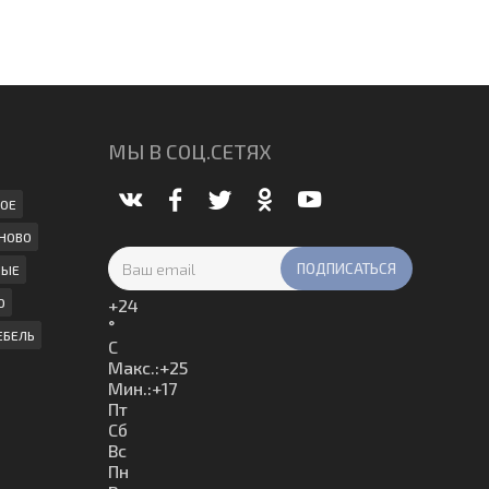
МЫ В СОЦ.СЕТЯХ
ОЕ
НОВО
НЫЕ
О
+
24
°
ЕБЕЛЬ
C
Макс.:
+
25
Мин.:
+
17
Пт
Сб
Вс
Пн