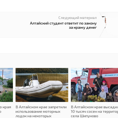
Следующий материал
Алтайский студент ответит по закону
за кражу денег
о края
В Алтайском крае запретили
В Алтайском крае высади
о
использование моторных
10 тысяч сосен на террито
лодок на некоторых
села Шипуново