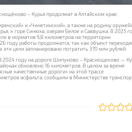
снощёково – Курья продолжат в Алтайском крае.
ирекский» и «Чинетинский», а также на родину оружей
ья, к горе Синюха, озерам Белое и Саввушка. В 2025 г
ли в норматив 9,8 километров на территории
26 году работы продолжатся, так как объект переходя
На эти цели запланировано потратить 370 млн рублей.
В 2024 году на дороге Шипуново – Краснощеково — К
йонах обновлено 16 километров. В целом за время
сные качественные дороги» на этой трассе
ометров асфальта, сообщили в Министерстве транспор