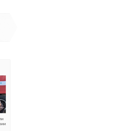
ли
рии