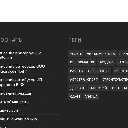
О ЗНАТЬ
ТЕГИ
писание пригородных
УСЛУГИ
НЕДВИЖИМОСТЬ
РАЗН
обусов
ИНФОРМАЦИЯ
ПРОДАМ
ШИПУ
писание автобусов ООО
бцовское ПАП"
РАБОТА
TVSHIPUNOVO
ЖИВОТ
писание автобусов ИП
АВТОТРАНСПОРТ
СТРОИТЕЛЬСТВ
аренков В. Ф
ДЕТСКОЕ
НАШ КРАЙ
ТЕСТ
М
писание поездов
СДАМ
АФИША
ать объявление
авить сайт
авить организацию
ода