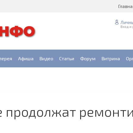
Главна
Личн
Вход и
лерея
Афиша
Видео
Статьи
Форум
Витрина
Ор
е продолжат ремонти