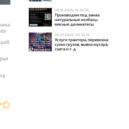
08.10.2025, 14.54.54
Производим под заказ:
натуральные колбасы,
мясные деликатесы
ника
оду
26.07.2020, 02.32.14
Услуги трактора, перевозка
щий.
сухих грузов, вывоз мусора,
снега и т. д
урья
та