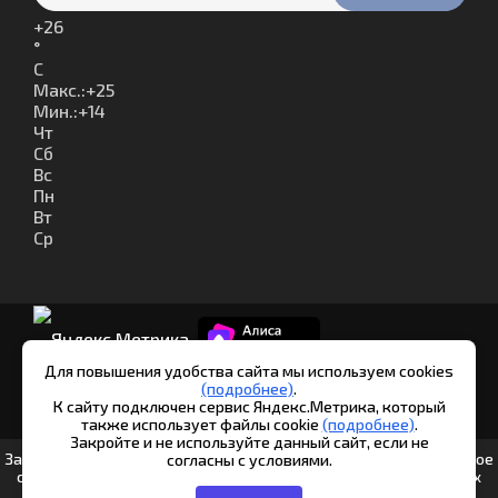
+
26
°
C
Макс.:
+
25
Мин.:
+
14
Чт
Сб
Вс
Пн
Вт
Ср
Для повышения удобства сайта мы используем cookies
(подробнее)
.
К сайту подключен сервис Яндекс.Метрика, который
© Шипуново инфо. 2013-2026
также использует файлы cookie
(подробнее)
.
Закройте и не используйте данный сайт, если не
Заполняя любые формы на данном сайте вы подтверждаете свое
согласны с условиями.
совершеннолетие и соглашаетесь на обработку персональных
данных в соответствии с
Условиями.