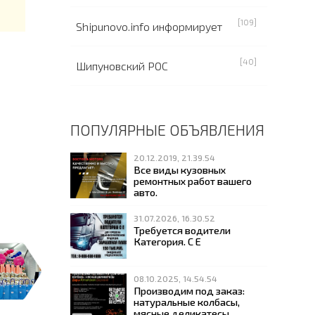
[109]
Shipunovo.info информирует
[40]
Шипуновский РОС
ПОПУЛЯРНЫЕ ОБЪЯВЛЕНИЯ
20.12.2019, 21.39.54
Все виды кузовных
ремонтных работ вашего
авто.
31.07.2026, 16.30.52
Требуется водители
Категория. С Е
08.10.2025, 14.54.54
Производим под заказ:
натуральные колбасы,
мясные деликатесы