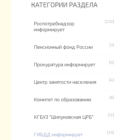
КАТЕГОРИИ РАЗДЕЛА
[220]
Роспотребнадзор
информирует
[3]
Пенсионный фонд России
[0]
Прокуратура информирует
[4]
Центр занятости населения
[6]
Комитет по образованию
[12]
КГБУЗ "Шипуновская ЦРБ"
[33]
ГИБДД информирует