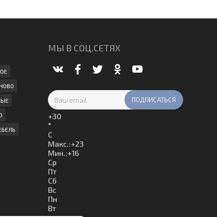
МЫ В СОЦ.СЕТЯХ
ОЕ
НОВО
НЫЕ
О
+
30
°
ЕБЕЛЬ
C
Макс.:
+
23
Мин.:
+
16
Ср
Пт
Сб
Вс
Пн
Вт