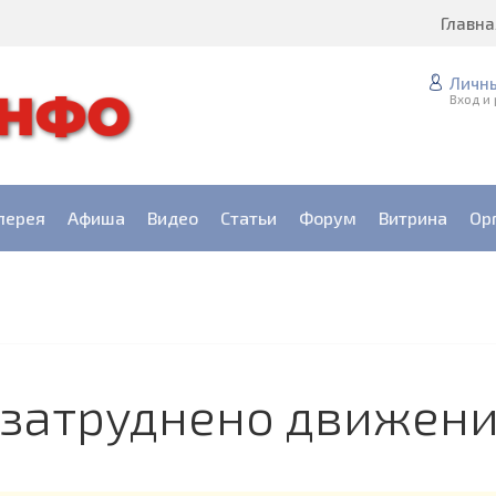
Главна
Личн
Вход и
лерея
Афиша
Видео
Статьи
Форум
Витрина
Ор
 затруднено движени