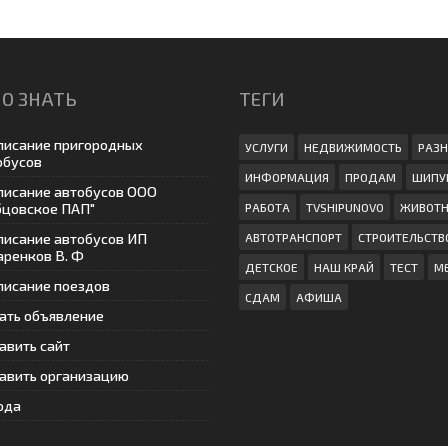
О ЗНАТЬ
ТЕГИ
писание пригородных
УСЛУГИ
НЕДВИЖИМОСТЬ
РАЗН
обусов
ИНФОРМАЦИЯ
ПРОДАМ
ШИПУ
писание автобусов ООО
бцовское ПАП"
РАБОТА
TVSHIPUNOVO
ЖИВОТ
писание автобусов ИП
АВТОТРАНСПОРТ
СТРОИТЕЛЬСТВ
аренков В. Ф
ДЕТСКОЕ
НАШ КРАЙ
ТЕСТ
М
писание поездов
СДАМ
АФИША
ать объявление
авить сайт
авить организацию
ода