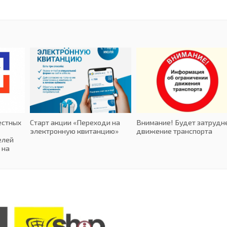
естных
Старт акции «Переходи на
Внимание! Будет затрудн
электронную квитанцию»
движение транспорта
елей
 на