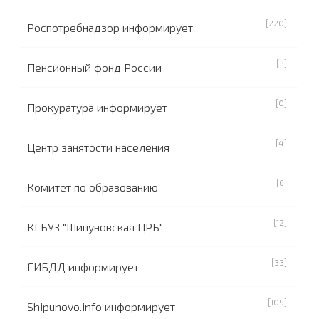
[220]
Роспотребнадзор информирует
[3]
Пенсионный фонд России
[0]
Прокуратура информирует
[4]
Центр занятости населения
[6]
Комитет по образованию
[12]
КГБУЗ "Шипуновская ЦРБ"
[33]
ГИБДД информирует
[109]
Shipunovo.info информирует