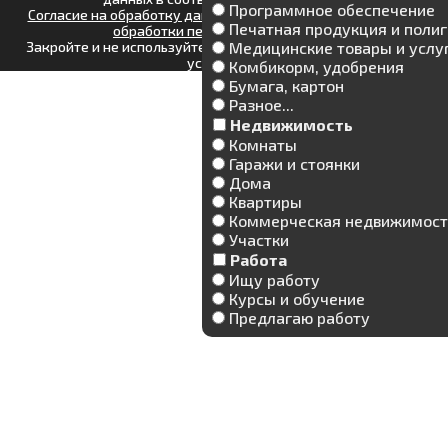
Программное обеспечение
Согласие на обработку данных Яндекс.Метрика
|
Политика
Печатная продукция и поли
обработки персональных данных
Медицинские товары и услу
Закройте и не используйте данный сайт, если не согласны с
условиями.
Комбикорм, удобрения
Бумага, картон
Разное...
Недвижимость
Комнаты
Гаражи и стоянки
Дома
Квартиры
Коммерческая недвижимост
Участки
Работа
Ищу работу
Курсы и обучение
Предлагаю работу