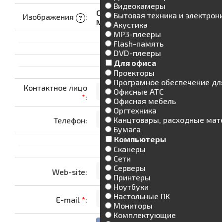
Видеокамеры
Стандартный загрузчик
|
Бытовая техника и электрон
Изображения
:
?
Мультизагрузчик
Акустика
MP3-плееры
Flash-память
DVD-плееры
Для офиса
Проекторы
Програмное обеспечение дл
Контактное лицо
Офисные АТС
*
:
Офисная мебель
Оргтехника
Канцтовары, расходные ма
Телефон:
Бумага
Компьютеры
Сканеры
Сети
Серверы
Web-site:
Принтеры
Ноутбуки
Настольные ПК
E-mail
*
:
Мониторы
Комплектующие