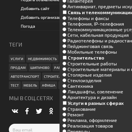
Галантерея
Антиквариат, предметы иску
Добавить сайт
Связь и телекоммуникаци
Добавить организацию
Телефоны и факсы
Телефония, IP-телефония
Погода
Телекоммуникационные усл
Сети, кабельная продукция
Радиотелефоны и радиоста
ТЕГИ
Пейджинговая связь
Мобильные телефоны
Строительство
УСЛУГИ
НЕДВИЖИМОСТЬ
РАЗНОЕ
ИНФОРМАЦИЯ
Строительные работы
ПРОДАМ
ШИПУНОВО
РАБОТА
TVSHIPUNOVO
ЖИВОТНЫЕ
Строительные материалы и 
Столярные изделия
АВТОТРАНСПОРТ
СТРОИТЕЛЬСТВО
ДЕТСКОЕ
НАШ КРАЙ
Стеклоизделия
ТЕСТ
МЕБЕЛЬ
АФИША
СДАМ
Сантехника
Ландшафты, озеленение
Архитектура и дизайн
МЫ В СОЦ.СЕТЯХ
Услуги в разных сферах
Страхование
Ремонт
Реклама, оформление
Реализация товаров
Переводы