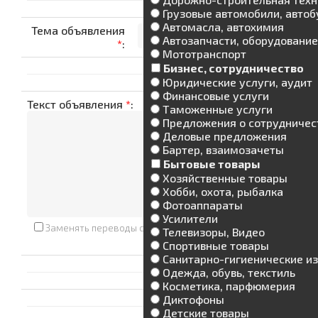
Грузовые автомобили, авто
Автомасла, автохимия
Тема объявления
Автозапчасти, оборудование
*
:
Мототранспорт
Бизнес, сотрудничество
Юридические услуги, аудит
Финансовые услуги
Текст объявления
*
:
Таможенные услуги
Предложения о сотрудничес
Деловые предложения
Бартер, взаимозачеты
Бытовые товары
Хозяйственные товары
Хобби, охота, рыбалка
Фотоаппараты
Усилители
Заменять переводы строк тегом
<BR>
Телевизоры, Видео
Спортивные товары
Санитарно-гигиенические и
Одежда, обувь, текстиль
Косметика, парфюмерия
Диктофоны
Детские товары