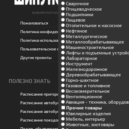
Сварочное
Птицеводческое
ИНФОРМ ПОРТАЛ ШИПУНОВСКОГО РАЙОНА
Подшипники
Пищевое
Пожаловаться
Отопительное и насосное
Нефтяное
Политика конфиденциальности
Металлургическое
Политика использования cookie
Металлообрабатывающее
Машиностроительное
Пользовательское соглашение
Лифты и подъемные устрой
Другие проекты
Лабораторное
Инструмент
Железнодорожное
Деревообрабатывающее
Горно-шахтное
ПОЛЕЗНО ЗНАТЬ
Газовое и топливное
Весоизмерительное
Расписание пригородных автобусов
Вентиляционное
Авиация - техника, оборудо
Расписание автобусов ООО "Рубцовское ПАП"
Прочие товары
Расписание автобусов ИП Татаренков В. Ф
Ювелирные изделия
Мебель, интерьер
Расписание поездов
Животные, зоотовары
Подать объявление