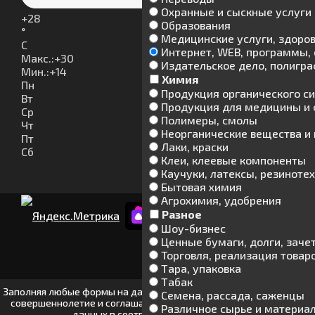
Охранные и сыскные услуги
+
28
Образования
°
Медицинские услуги, здоро
C
Интернет, WEB, программы, 
Макс.:
+
30
Издательское дело, полигр
Мин.:
+
14
Химия
Пн
Продукция органического с
Вт
Продукция для медицины и
Ср
Полимеры, смолы
Чт
Неорганические вещества и
Пт
Лаки, краски
Сб
Клеи, клеевые компоненты
Каучуки, латексы, резиноте
Бытовая химия
Агрохимия, удобрения
Разное
Шоу-бизнес
Ценные бумаги, долги, заче
Торговля, реализация товар
© Шипуново инфо. 2013-2026
Тара, упаковка
Табак
Заполняя любые формы на данном сайте вы подтверждаете свое
Семена, рассада, саженцы
совершеннолетие и соглашаетесь на обработку персональных
Различное сырье и материа
данных в соответствии с
Условиями.