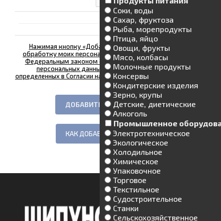
Продукты питания
Соки, воды
Сахар, фруктоза
Рыба, морепродукты
Птица, яйцо
Нажимая кнопку «Добавить», я даю свое согласие на
Овощи, фрукты
обработку моих персональных данных, в соответствии с
Мясо, колбасы
Федеральным законом от 27.07.2006 года №152-ФЗ «О
Молочные продукты
персональных данных», на условиях и для целей,
Консервы
определенных в Согласии на обработку персональных данных
*
Кондитерские изделия
Зерно, крупы
Детские, диетические
Алкоголь
Промышленное оборудов
Электротехническое
КАК ДОБАВИТЬ ОБЪЯВЛЕНИЕ
Экологическое
Холодильное
Химическое
Упаковочное
Торговое
Текстильное
Судостроительное
Станки
Сельскохозяйственное