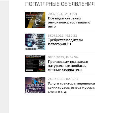
ПОПУЛЯРНЫЕ ОБЪЯВЛЕНИЯ
20.12.2019, 21.39.54
Все виды кузовных
ремонтных работ вашего
авто.
31.07.2026, 16.30.52
Требуется водители
Категория. С Е
08.10.2025, 14.54.54
Производим под заказ:
натуральные колбасы,
мясные деликатесы
26.07.2020, 02.32.14
Услуги трактора, перевозка
сухих грузов, вывоз мусора,
снега и т. д