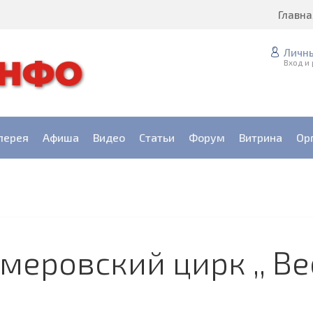
Главна
Личн
Вход и
лерея
Афиша
Видео
Статьи
Форум
Витрина
Ор
Кемеровский цирк ,, В