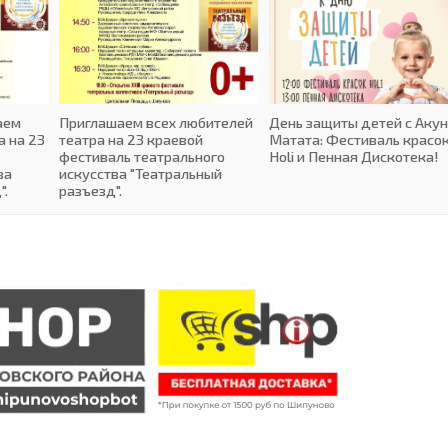
аем
Приглашаем всех любителей
День защиты детей с Аку
а на 23
театра на 23 краевой
Матата: Фестиваль красо
фестиваль театрального
Holi и Пенная Дискотека!
ва
искусства "Театральный
".
разъезд".