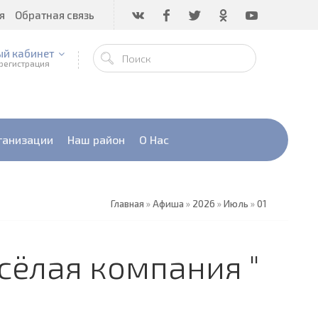
я
Обратная связь
ый кабинет
 регистрация
ганизации
Наш район
О Нас
Главная
»
Афиша
»
2026
»
Июль
»
01
есëлая компания "