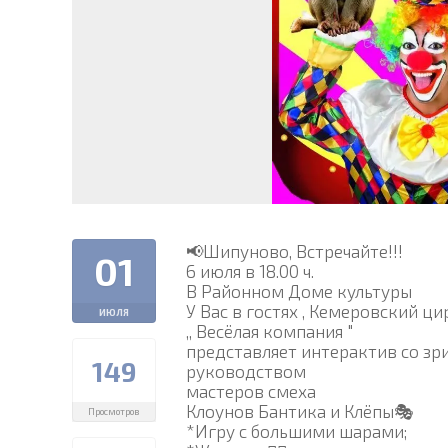
📢Шипуново, Встречайте!!!
01
6 июля в 18.00 ч.
В Районном Доме культуры
У Вас в гостях , Кемеровский ци
ИЮЛЯ
,, Весëлая компания "
представляет интерактив со зр
149
руководством
мастеров смеха
Клоунов Бантика и Клëпы🎭
Просмотров
*Игру с большими шарами;