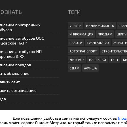
О ЗНАТЬ
ТЕГИ
писание пригородных
УСЛУГИ
НЕДВИЖИМОСТЬ
РАЗН
обусов
ИНФОРМАЦИЯ
ПРОДАМ
ШИПУ
писание автобусов ООО
бцовское ПАП"
РАБОТА
TVSHIPUNOVO
ЖИВОТ
писание автобусов ИП
АВТОТРАНСПОРТ
СТРОИТЕЛЬСТВ
аренков В. Ф
ДЕТСКОЕ
НАШ КРАЙ
ТЕСТ
М
писание поездов
СДАМ
АФИША
ать объявление
авить сайт
авить организацию
ода
Для повышения удобства сайта мы используем cookies
(под
 подключен сервис Яндекс.Метрика, который также использует фа