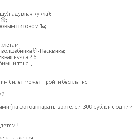
шу(надувная кукла);
😁;
ровым питоном 🐍;
илетам;
о волшебника🐰-Несквика;
вная кукла 2,6
юбимый танец
вшим билет может пройти бесплатно.
ей
ми (на фотоаппараты зрителей-300 рублей с одним
детям!!
редставления.