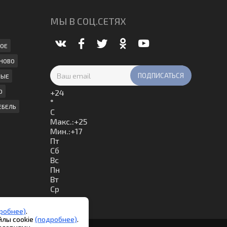
МЫ В СОЦ.СЕТЯХ
ОЕ
НОВО
НЫЕ
О
+
24
°
ЕБЕЛЬ
C
Макс.:
+
25
Мин.:
+
17
Пт
Сб
Вс
Пн
Вт
Ср
робнее)
.
йлы cookie
(подробнее)
.