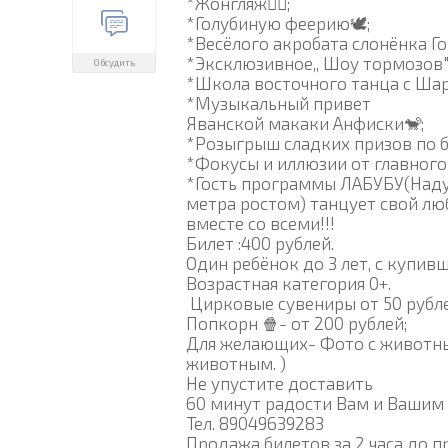
*Жонгляж🤹‍♂️;
*Голубиную феерию🕊️;
*Весёлого акробата слонёнка Го
*Эксклюзивное,, Шоу тормозов"
Обсудить
*Школа восточного танца с Ша
*Музыкальный привет
Яванской макаки Анфиски🐒;
*Розыгрыш сладких призов по б
*Фокусы и иллюзии от главног
*Гость программы ЛАБУБУ(Наду
метра ростом) танцует свой л
вместе со всеми!!!
Билет :400 рублей.
Один ребëнок до 3 лет, с купи
Возрастная категория 0+.
Цирковые сувениры от 50 рубл
Попкорн 🍿- от 200 рублей;
Для желающих- Фото с животны
животным. )
Не упустите доставить
60 минут радости Вам и Вашим 
Тел. 89049639283
Продажа билетов за 2 часа до п