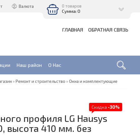
0 товаров
ет
Валюта
Сумма: 0
ГЛАВНАЯ
ОБРАТНАЯ СВЯЗЬ
ации
Наш район
О Нас
агазин
»
Ремонт и строительство
»
Окна и комплектующие
Скидка
-30%
рного профиля LG Hausys
0, высота 410 мм. без