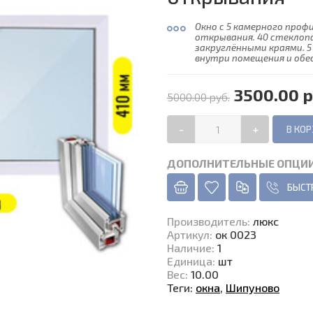
Окно с 5 камерного профи
открывания. 40 стеклоп
закруглёнными краями. 
внутри помещения и об
3500.00 р
5000.00 руб.
-
+
ДОПОЛНИТЕЛЬНЫЕ ОПЦИ
БЫСТ
Производитель
:
люкс
Артикул
:
ок 0023
Наличие
:
1
Единица
:
шт
Вес
:
10.00
Теги:
окна
,
Шипуново