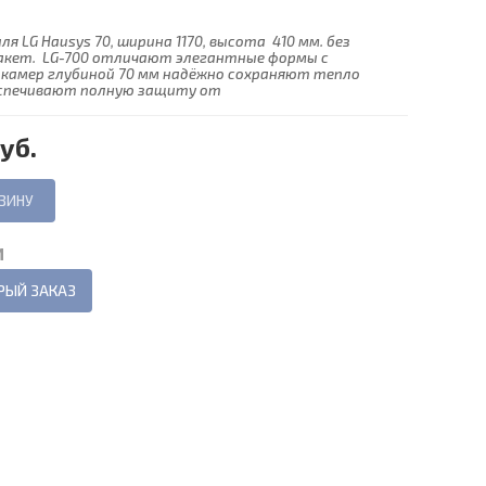
ля LG Hausys 70, ширина 1170, высота 410 мм. без
акет. LG-700 отличают элегантные формы с
5 камер глубиной 70 мм надёжно сохраняют тепло
еспечивают полную защиту от
уб.
И
РЫЙ ЗАКАЗ