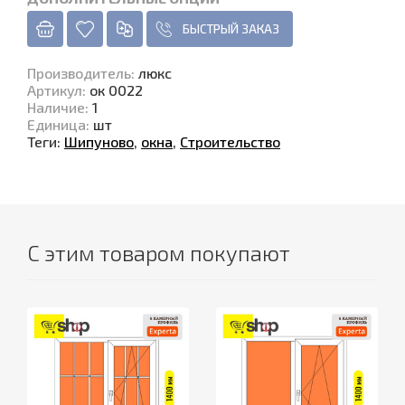
БЫСТРЫЙ ЗАКАЗ
Производитель
:
люкс
Артикул
:
ок 0022
Наличие
:
1
Единица
:
шт
Теги:
Шипуново
,
окна
,
Строительство
С этим товаром покупают