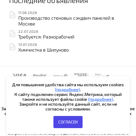
Последние объявления
11.06.2026
Производство стеновых сэндвич панелей в
Москве
22.07.2026
Требуется: Разнорабочий
13.07.2026
Химчистка в Шипуново
Для повышения удобства сайта мы используем cookies
(подробнее)
.
© 2017-2026 Shipunovo.shop
К сайту подключен сервис Яндекс.Метрика, который
также использует файлы cookie
(подробнее)
.
Закройте и не используйте данный сайт, если не
Заполняя любые формы на данном сайте вы подтверждаете свое
согласны с условиями.
совершеннолетие и соглашаетесь на обработку персональных
данных в соответствии с
Условиями.
СОГЛАСЕН
Согласие на обработку данных Яндекс.Метрика
|
Политика
обработки персональных данных
Закройте и не используйте данный сайт, если не согласны с