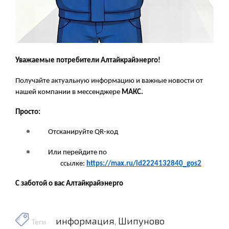
Уважаемые
потребители Алтайкрайэнерго
!
Получайте актуальную
информацию
и важные новости
от
нашей компании
в
мессенджере
MАКС
.
Просто:
Отсканируйте
QR
-код
И
ли перейдите по
ссылке:
https://max.ru/id2224132840_gos2
С заботой о вас
Алтайкрайэнерго
информация
Шипуново
,
Теги